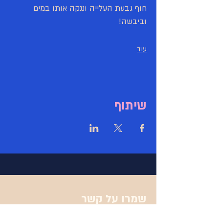
חוף גבעת העלייה וננקה אותו במים 
וביבשה!
עוד
שיתוף
שמרו על קשר
יש לכם שאלה? רוצים להתייעץ איתנו טלפונית?