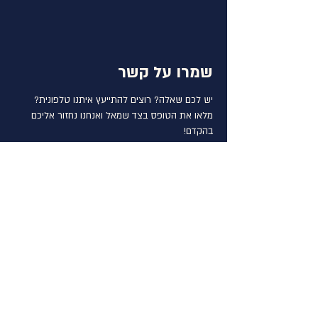
שמרו על קשר
יש לכם שאלה? רוצים להתייעץ איתנו טלפונית?
מלאו את הטופס בצד שמאל ואנחנו נחזור אליכם
בהקדם!
נמל יפו העתיקה, יפו
יוגב
0542372224
freedive.jaffa@gmail.com
תנאי שימוש באתר
הצהרת פרטיות