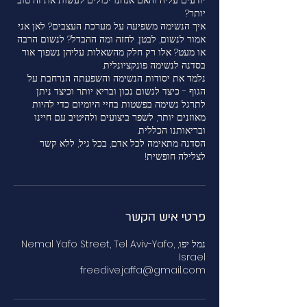
יודעים עליה והאם אנחנו יכולים לעשות את זה טוב
איך הנשימה משפיעה על מערכת העצבים? לאן אני
אמור לנשום, לבטן, לחזה ומה ההבדל? לנשום הרבה
או מעט? אלו רק חלק מהשאלות עליהן נשפוך אור
נלמד את יסודות הנשימה והשפעתה הנרחבת על
הגוף - כיצד לנשום נכון ובריא יותר וכיצד ניתן
לתרגל נשימה בפשטות בחיי היומיום כדי להיות
מאוזנים יותר, לשפר ביצועים ולהיטיב עם חיינו
הסדנה מתאימה לכל אדם, בכל גיל, ללא קשר
לצלילה חופשית!
פרטי איש הקשר
נמל יפו, Nemal Yafo Street, Tel Aviv-Yafo,
Israel
freedive.jaffa@gmail.com